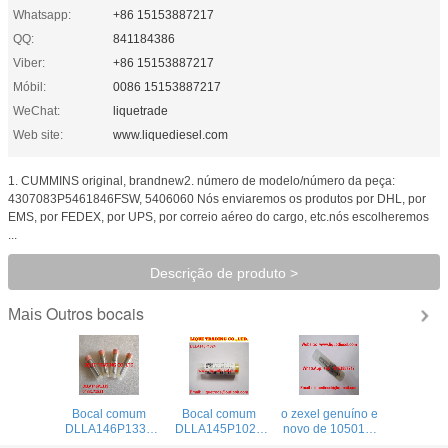
Whatsapp:
+86 15153887217
QQ:
841184386
Viber:
+86 15153887217
Móbil:
0086 15153887217
WeChat:
liquetrade
Web site:
www.liquediesel.com
1. CUMMINS original, brandnew2. número de modelo/número da peça:
4307083P5461846FSW, 5406060 Nós enviaremos os produtos por DHL, por
EMS, por FEDEX, por UPS, por correio aéreo do cargo, etc.nós escolheremos
...
Descrição de produto >
Outros bocais
Mais
Bocal comum
Bocal comum
o zexel genuíno e
DLLA146P1339
DLLA145P1024
novo de 105017-
do injetor do
do injetor do
2690