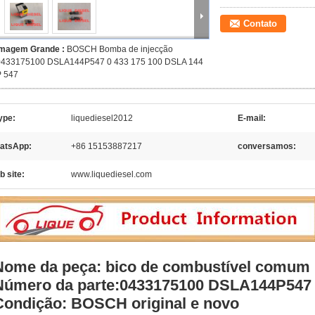
Contato
Imagem Grande :
BOSCH Bomba de injecção
0433175100 DSLA144P547 0 433 175 100 DSLA 144
P 547
ype:
liquediesel2012
E-mail:
atsApp:
+86 15153887217
conversamos:
 site:
www.liquediesel.com
Nome da peça: bico de combustível comum
Número da parte:
0433175100 DSLA144P547
Condição: BOSCH original e novo