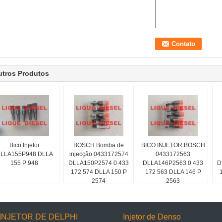
utros Produtos
Bico Injetor
BOSCH Bomba de
BICO INJETOR BOSCH
LLA155P948 DLLA
injecção 0433172574
0433172563
155 P 948
DLLA150P2574 0 433
DLLA146P2563 0 433
D
172 574 DLLA 150 P
172 563 DLLA 146 P
2574
2563
INJETOR DE DELPHI
Injetor de Denso