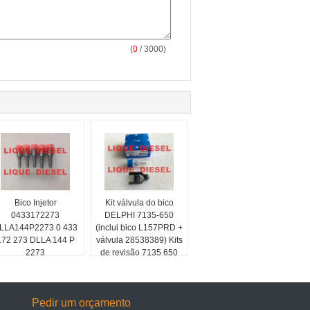
(
0
/ 3000)
Bico Injetor
Kit válvula do bico
0433172273
DELPHI 7135-650
LLA144P2273 0 433
(inclui bico L157PRD +
172 273 DLLA 144 P
válvula 28538389) Kits
2273
de revisão 7135 650
7135650
Pedir um orçamento