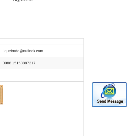
Paypal. etc.
liquetrade@outlook.com
0086 15153887217