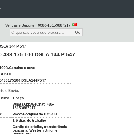
o
Vendas e Suporte：
0086-15153887217
Go
DSLA 144 P 547
433 175 100 DSLA 144 P 547
100%Genuine e novo
BOSCH
0433175100 DSLA144P547
to e Envio:
ínima:
1 peça
WhatsApp/WeChat: +86-
15153887217
:
Pacote original de BOSCH
1-5 dias do trabalho
Cartão de crédito, transferência
bancária, Western Union e