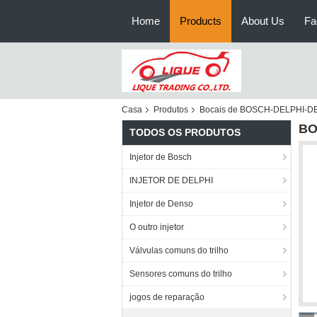
Home
Products
About Us
Fa
Casa
Produtos
Bocais de BOSCH-DELPHI-
BO
TODOS OS PRODUTOS
Injetor de Bosch
INJETOR DE DELPHI
Injetor de Denso
O outro injetor
Válvulas comuns do trilho
Sensores comuns do trilho
jogos de reparação