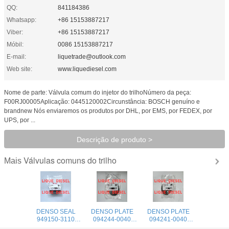
QQ:
841184386
Whatsapp:
+86 15153887217
Viber:
+86 15153887217
Móbil:
0086 15153887217
E-mail:
liquetrade@outlook.com
Web site:
www.liquediesel.com
Nome de parte: Válvula comum do injetor do trilhoNúmero da peça:
F00RJ00005Aplicação: 0445120002Circunstância: BOSCH genuíno e
brandnew Nós enviaremos os produtos por DHL, por EMS, por FEDEX, por
UPS, por ...
Descrição de produto >
Válvulas comuns do trilho
Mais
DENSO SEAL
DENSO PLATE
DENSO PLATE
949150-3110
094244-0040
094241-0040
9491503110
094244 0040
094241 0040