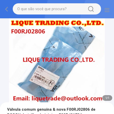
1
/
1
Válvula comum genuína & nova F00RJ02806 de