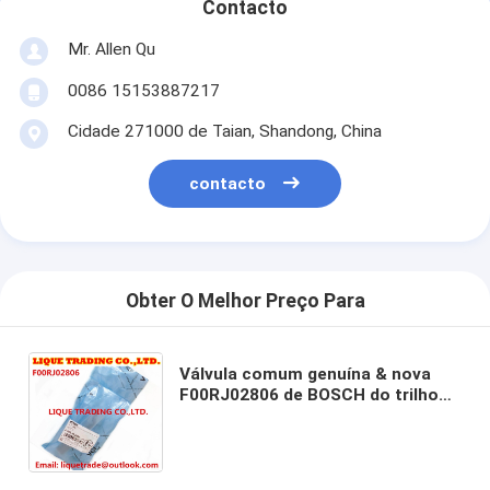
Contacto
Mr. Allen Qu
0086 15153887217
Cidade 271000 de Taian, Shandong, China
contacto
Obter O Melhor Preço Para
Válvula comum genuína & nova
F00RJ02806 de BOSCH do trilho
do injetor, F00RJ01704 para
0445120083, 0445120141,
0445120165