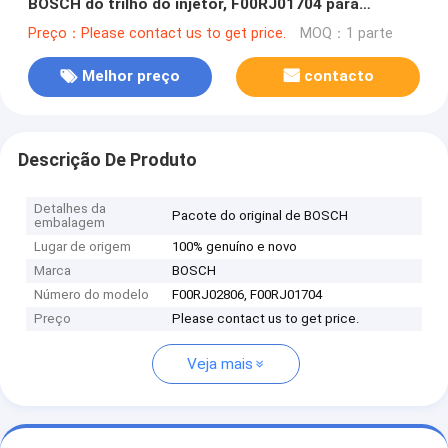
BOSCH do trilho do injetor, F00RJ01704 para
0445120083, 0445120141, 0445120165
Preço：Please contact us to get price.
MOQ：1 parte
Melhor preço
contacto
Descrição De Produto
Detalhes da
Pacote do original de BOSCH
embalagem
Lugar de origem
100% genuíno e novo
Marca
BOSCH
Número do modelo
F00RJ02806, F00RJ01704
Preço
Please contact us to get price.
Veja mais