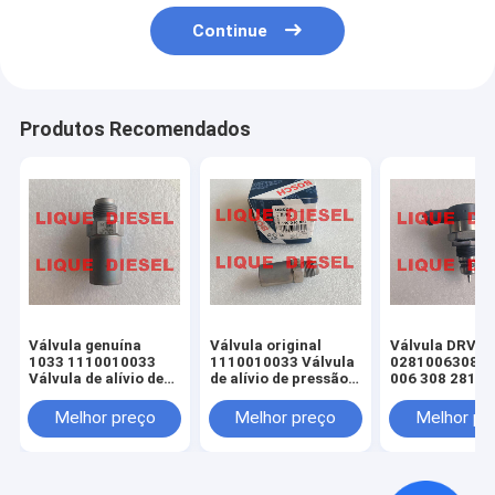
Continue
Produtos Recomendados
Válvula genuína
Válvula original
Válvula DRV g
1033 1110010033
1110010033 Válvula
0281006308 0
Válvula de alívio de
de alívio de pressão 1
006 308 2810
pressão 1 110 010
110 010 033
CR/DRV-U S K
033
Melhor preço
Melhor preço
Melhor pr