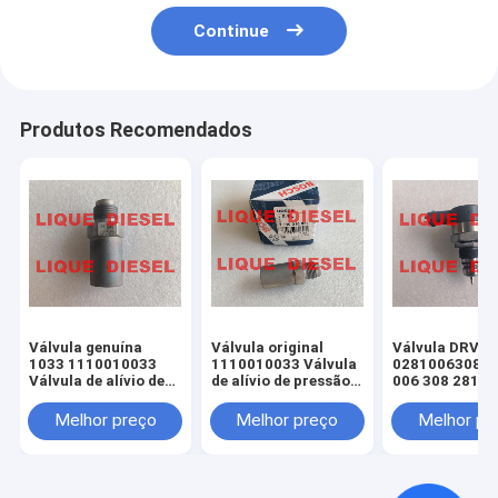
Continue
Produtos Recomendados
Válvula genuína
Válvula original
Válvula DRV g
1033 1110010033
1110010033 Válvula
0281006308 0
Válvula de alívio de
de alívio de pressão 1
006 308 2810
pressão 1 110 010
110 010 033
CR/DRV-U S K
033
Melhor preço
Melhor preço
Melhor pr