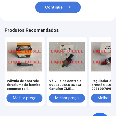
Continue
Produtos Recomendados
Válvula de controle
Válvula de controle
Regulador de
de volume da bomba
0928400646 BOSCH
pressão BOSC
common rail
Genuíno ZME
0281007695 vá
CONTINENTAL X39-
unidade de medição
0 281 007 695
800-300-006Z
de combustível 0 928
281007695 CR
Melhor preço
Melhor preço
Melhor pr
X39800300006Z
400 646 928400646
USK/30S