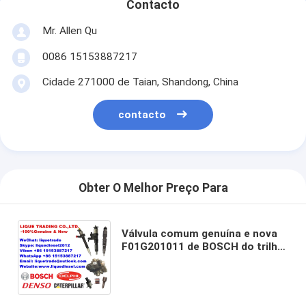
Contacto
Mr. Allen Qu
0086 15153887217
Cidade 271000 de Taian, Shandong, China
contacto
Obter O Melhor Preço Para
Válvula comum genuína e nova
F01G201011 de BOSCH do trilho
do injetor, F00VC01329 para
0445110168, 0445110284,
0445110315