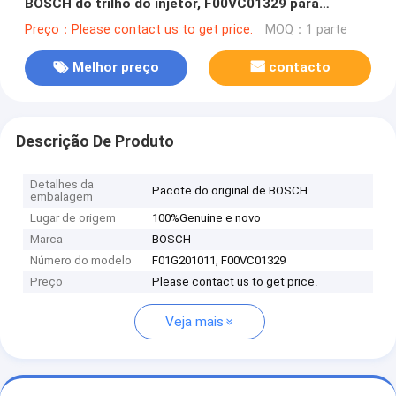
BOSCH do trilho do injetor, F00VC01329 para
0445110168, 0445110284, 0445110315
Preço：Please contact us to get price.
MOQ：1 parte
Melhor preço
contacto
Descrição De Produto
Detalhes da
Pacote do original de BOSCH
embalagem
Lugar de origem
100%Genuine e novo
Marca
BOSCH
Número do modelo
F01G201011, F00VC01329
Preço
Please contact us to get price.
Veja mais