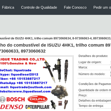
Fábrica
Controle de Qualidade
Fale Conosco
Pedir um 
bustível de ISUZU 4HK1, trilho comum 8973060634, 8-97306063-4, 897306063
ilho do combustível de ISUZU 4HK1, trilho comum 89
73060633, 8973060632
Detalhes do produto:
Lugar de origem:
Marca:
Número do modelo:
Condições de Pagamen
Quantidade de ordem m
Preço:
Detalhes da embalagem
Tempo de entrega: