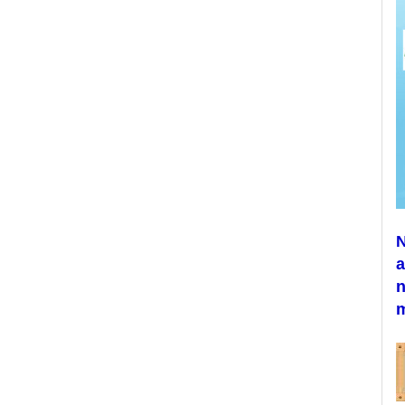
N
a
n
m