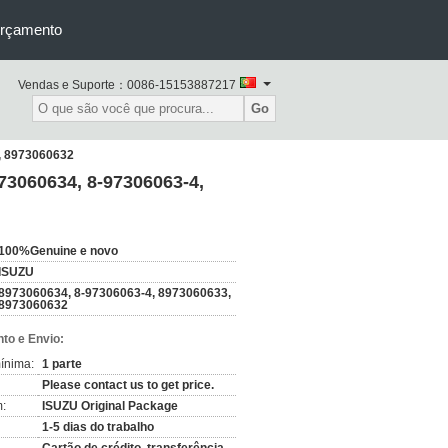
orçamento
Vendas e Suporte：
0086-15153887217
Go
3, 8973060632
73060634, 8-97306063-4,
100%Genuine e novo
ISUZU
8973060634, 8-97306063-4, 8973060633,
8973060632
to e Envio:
ínima:
1 parte
Please contact us to get price.
:
ISUZU Original Package
1-5 dias do trabalho