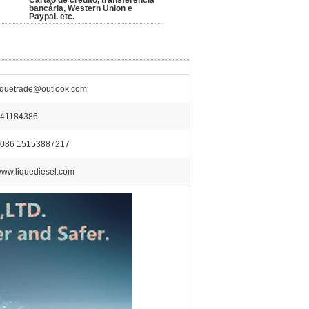
Cartão de crédito, transferência
bancária, Western Union e
Paypal. etc.
iquetrade@outlook.com
41184386
086 15153887217
ww.liquediesel.com