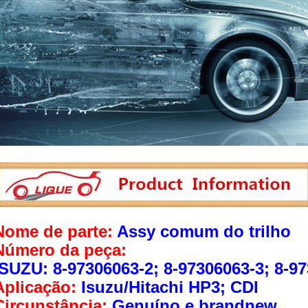
Nome de parte:
Assy comum do trilho
Número da peça:
ISUZU: 8-97306063-2; 8-97306063-3; 8-9
Aplicação:
Isuzu/Hitachi HP3; CDI
Circunstância:
Genuíno e brandnew