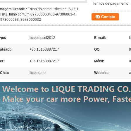
Termos de pagamento:
Imagem Grande :
Trilho do combustível de ISUZU
4HK1, trilho comum 8973060634, 8-97306063-4,
Contato
8973060633, 8973060632
ype:
liquediesel2012
E-mail:
l
atsapp:
+86 15153887217
QQ:
8
er:
+86 15153887217
Móbil:
0
Chat:
liquetrade
Web site:
w