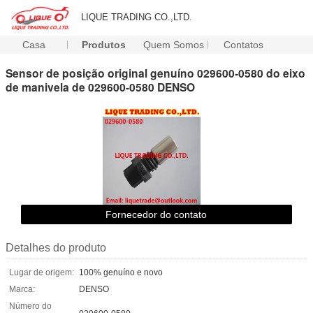
LIQUE TRADING CO.,LTD.
Casa
Produtos
Quem Somos
Contatos
Sensor de posição original genuíno 029600-0580 do eixo
de manivela de 029600-0580 DENSO
Fornecedor do contato
Detalhes do produto
Lugar de origem:
100% genuíno e novo
Marca:
DENSO
Número do