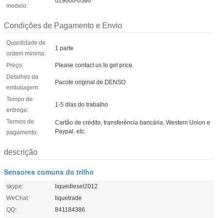
029600-0580
modelo:
Condições de Pagamento e Envio
Quantidade de
1 parte
ordem mínima:
Preço:
Please contact us to get price.
Detalhes da
Pacote original de DENSO
embalagem:
Tempo de
1-5 dias do trabalho
entrega:
Termos de
Cartão de crédito, transferência bancária, Western Union e
Paypal. etc.
pagamento:
descrição
Sensores comuns do trilho
skype:
liquediesel2012
WeChat:
liquetrade
QQ:
841184386