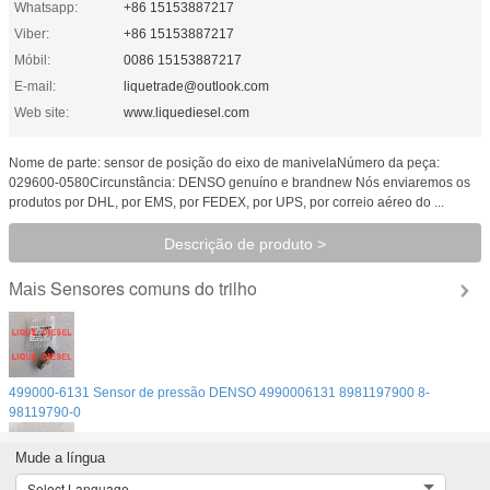
Whatsapp:
+86 15153887217
Viber:
+86 15153887217
Móbil:
0086 15153887217
E-mail:
liquetrade@outlook.com
Web site:
www.liquediesel.com
Nome de parte: sensor de posição do eixo de manivelaNúmero da peça:
029600-0580Circunstância: DENSO genuíno e brandnew Nós enviaremos os
produtos por DHL, por EMS, por FEDEX, por UPS, por correio aéreo do ...
Descrição de produto >
Sensores comuns do trilho
Mais
499000-6131 Sensor de pressão DENSO 4990006131 8981197900 8-
98119790-0
Mude a língua
Select Language