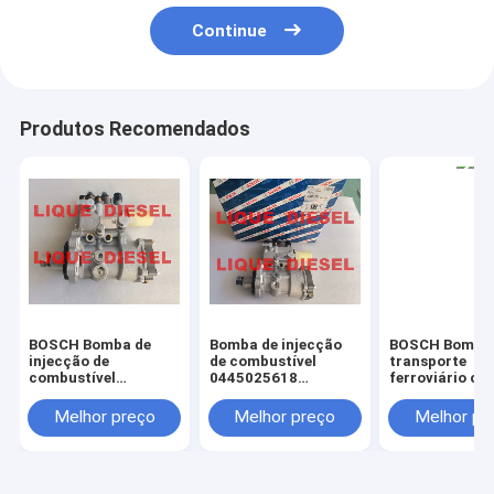
Continue
Produtos Recomendados
BOSCH Bomba de
Bomba de injecção
BOSCH Bomba
injecção de
de combustível
transporte
combustível
0445025618
ferroviário c
0445025618 - 81W
5338665 Bomba de
0445020531 0
5338665 Bomba de
injecção de
020 531 4450
Melhor preço
Melhor preço
Melhor pr
injecção Common
combustível 0 445
ME230534
Rail 0 445 025 618
025 618 Para motor
CR/CP4N1/L50
Para motor QSL9.3
QSL9.3 QSL93
QSL93