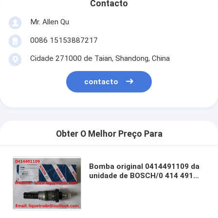
Contacto
Mr. Allen Qu
0086 15153887217
Cidade 271000 de Taian, Shandong, China
contacto
Obter O Melhor Preço Para
Bomba original 0414491109 da
unidade de BOSCH/0 414 491
109 Deutz aptos/KHD
02112405/KHD
2112405/PFM1P100S1009