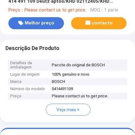
414 491 109 Deutz aptos/KHD 02112405/KHD
2112405/PFM1P100S1009
Preço：Please contact us to get price.
MOQ：1 parte
Melhor preço
contacto
Descrição De Produto
Detalhes da
Pacote do original de BOSCH
embalagem
Lugar de origem
100% genuíno e novo
Marca
BOSCH
Número do modelo
0414491109
Preço
Please contact us to get price.
Veja mais