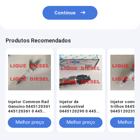
Continue
Produtos Recomendados
Injetor Common Rail
Injetor de
Injetor comum
Genuíno 0445120361
combustível
trilhos 04451
445120361 0 445
0445120290 0 445
0445120231
120 361 5801479314
120 290 L4700-
445120059
1112100A-A38
445120231 49
Melhor preço
Melhor preço
Melhor pr
L47001112100AA38
3976372 5263
L4700-A-A38