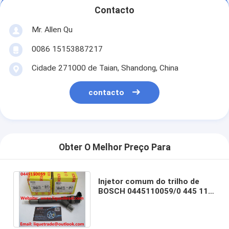
Contacto
Mr. Allen Qu
0086 15153887217
Cidade 271000 de Taian, Shandong, China
contacto
Obter O Melhor Preço Para
Injetor comum do trilho de
BOSCH 0445110059/0 445 110
059 Chrysler 05066 820AA/VMI
15062036F