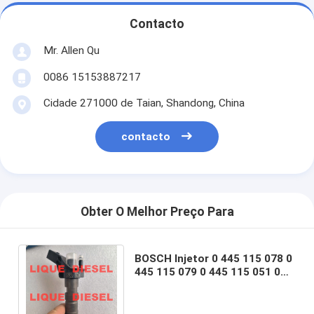
Contacto
Mr. Allen Qu
0086 15153887217
Cidade 271000 de Taian, Shandong, China
contacto
Obter O Melhor Preço Para
BOSCH Injetor 0 445 115 078 0
445 115 079 0 445 115 051 0
445 115 052 0 445 115 034 0
445 115 024