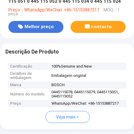
115 051 0 445 115 052 0 445 115 034 0 445 115 024
Preço：WhatsApp/WeChat: +86-15153887217
MOQ：1
peça
Melhor preço
contacto
Descrição De Produto
Certificação
100%Genuine and New
Detalhes da
Embalagem original
embalagem
Marca
BOSCH
0445115078, 0445115079, 0445115051,
Número do modelo
0445115052
Preço
WhatsApp/WeChat: +86-15153887217
Veja mais