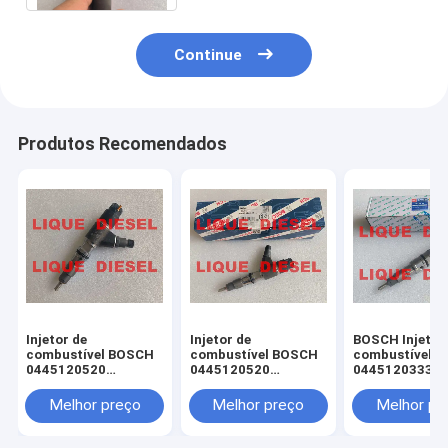
Continue
Produtos Recomendados
Injetor de
Injetor de
BOSCH Injetor
combustível BOSCH
combustível BOSCH
combustível
0445120520
0445120520
0445120333
0445120371 396-
0445120371 396-
445120333 M6
9626 445120520
9626 0 445 120 520 0
1112100A-A3
Melhor preço
Melhor preço
Melhor pr
445120371 396 9626
445 120 371
M6000111210
3969626
M6000-A-A38