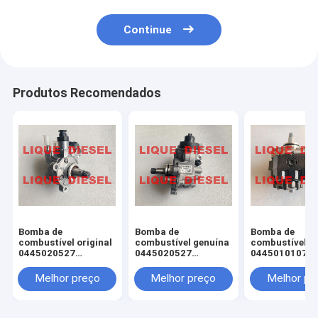
Continue
Produtos Recomendados
Bomba de
Bomba de
Bomba de
combustível original
combustível genuína
combustível or
0445020527
0445020527
0445010107 0
0445020528
0445020528
010 107 4450
04132378
04132378 0 445 020
WE0113800A 
Melhor preço
Melhor preço
Melhor pr
445020527
527 0 445 020 528
13-800A WE01
445020528 4132378
0413-2378
800 WLAA-13-
0413 2378
0445010213 0
010 213