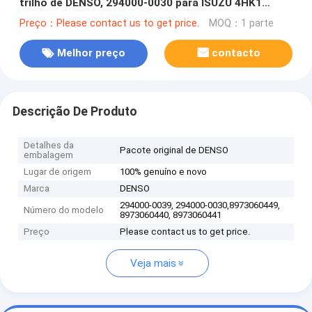
trilho de DENSO, 294000-0030 para ISUZU 4HK1
8973060449, 8973060440, 8973060441
Preço：Please contact us to get price.
MOQ：1 parte
Melhor preço
contacto
Descrição De Produto
Detalhes da
Pacote original de DENSO
embalagem
Lugar de origem
100% genuíno e novo
Marca
DENSO
294000-0039, 294000-0030,8973060449,
Número do modelo
8973060440, 8973060441
Preço
Please contact us to get price.
Veja mais