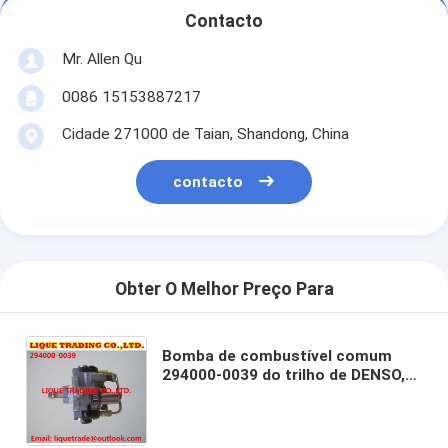
Contacto
Mr. Allen Qu
0086 15153887217
Cidade 271000 de Taian, Shandong, China
contacto
Obter O Melhor Preço Para
Bomba de combustível comum
294000-0039 do trilho de DENSO,
294000-0030 para ISUZU 4HK1
8973060449, 8973060440,
8973060441