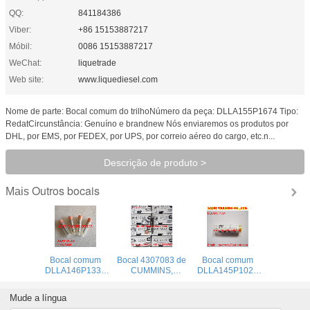
QQ:
841184386
Viber:
+86 15153887217
Móbil:
0086 15153887217
WeChat:
liquetrade
Web site:
www.liquediesel.com
Nome de parte: Bocal comum do trilhoNúmero da peça: DLLA155P1674 Tipo:
RedatCircunstância: Genuíno e brandnew Nós enviaremos os produtos por
DHL, por EMS, por FEDEX, por UPS, por correio aéreo do cargo, etc.n...
Descrição de produto >
Outros bocais
Mais
Bocal comum
Bocal 4307083 de
Bocal comum
DLLA146P1339
CUMMINS,
DLLA145P1024
do injetor do
P5461846FSW,
do injetor do
trilho,
5406060 originais
trilho, DLLA 145 P
Mude a língua
0433171831,
e brandnew
1024, 093400-