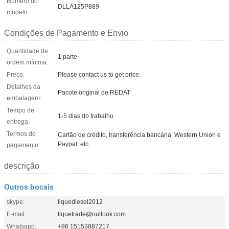
Número do
DLLA125P889
modelo:
Condições de Pagamento e Envio
Quantidade de
1 parte
ordem mínima:
Preço:
Please contact us to get price.
Detalhes da
Pacote original de REDAT
embalagem:
Tempo de
1-5 dias do trabalho
entrega:
Termos de
Cartão de crédito, transferência bancária, Western Union e
Paypal. etc.
pagamento:
descrição
Outros bocais
skype:
liquediesel2012
E-mail:
liquetrade@outlook.com
Whatsapp:
+86 15153887217