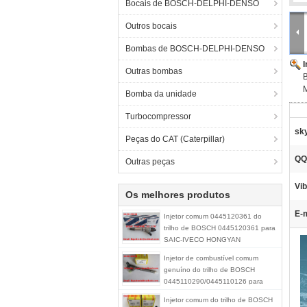
Bocais de BOSCH-DELPHI-DENSO
Outros bocais
Bombas de BOSCH-DELPHI-DENSO
Outras bombas
Bomba da unidade
Turbocompressor
sk
Peças do CAT (Caterpillar)
QQ
Outras peças
Vib
Os melhores produtos
E-m
Injetor comum 0445120361 do
trilho de BOSCH 0445120361 para
SAIC-IVECO HONGYAN
5801479314
Injetor de combustível comum
genuíno do trilho de BOSCH
0445110290/0445110126 para
HYUNDAI KIA 33800-27900/33800-
Injetor comum do trilho de BOSCH
21900/33800-27000