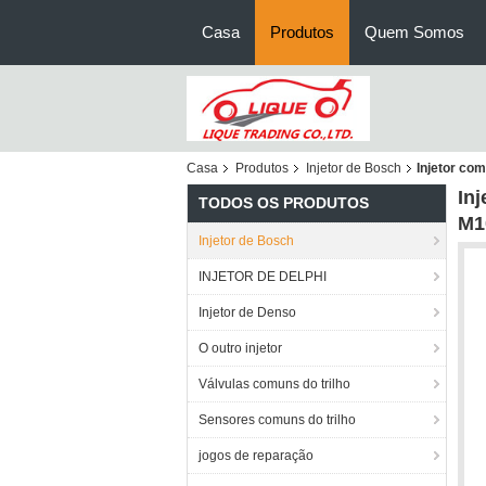
Casa
Produtos
Quem Somos
Casa
Produtos
Injetor de Bosch
Injetor co
In
TODOS OS PRODUTOS
M1
Injetor de Bosch
INJETOR DE DELPHI
Injetor de Denso
O outro injetor
Válvulas comuns do trilho
Sensores comuns do trilho
jogos de reparação