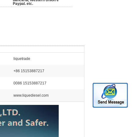
bancária, Western Union e
Paypal. etc.
liquetrade
+86 15153887217
0086 15153887217
www.liquediesel.com