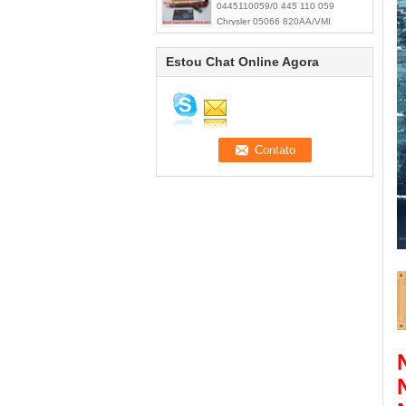
0445110059/0 445 110 059
Chrysler 05066 820AA/VMI
15062036F
Estou Chat Online Agora