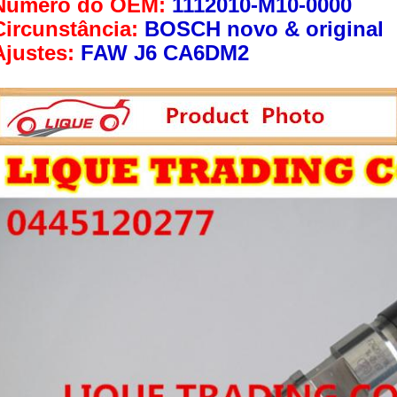
Número do OEM:
1112010-M10-0000
Circunstância:
BOSCH novo & original
Ajustes:
FAW J6 CA6DM2