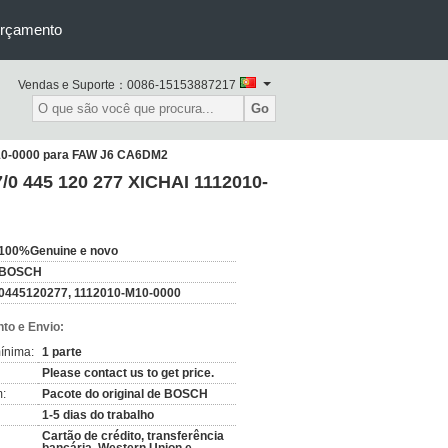
orçamento
Vendas e Suporte：
0086-15153887217
Go
M10-0000 para FAW J6 CA6DM2
/0 445 120 277 XICHAI 1112010-
100%Genuine e novo
BOSCH
0445120277, 1112010-M10-0000
to e Envio:
ínima:
1 parte
Please contact us to get price.
:
Pacote do original de BOSCH
1-5 dias do trabalho
Cartão de crédito, transferência