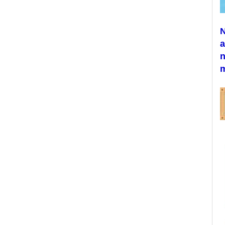
N
a
n
m