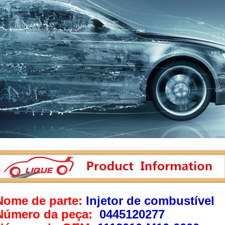
Nome de parte:
Injetor de combustível
Número da peça:
0445120277