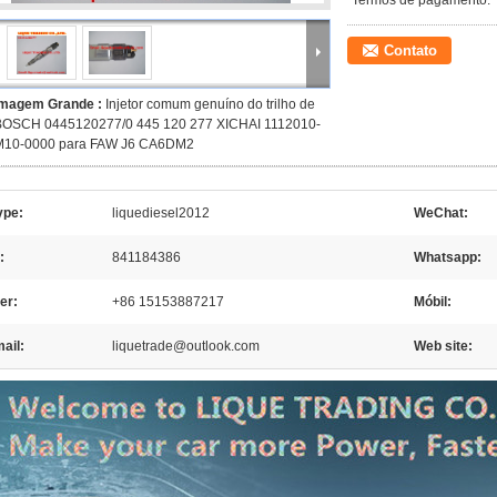
Termos de pagamento:
Contato
Imagem Grande :
Injetor comum genuíno do trilho de
BOSCH 0445120277/0 445 120 277 XICHAI 1112010-
M10-0000 para FAW J6 CA6DM2
ype:
liquediesel2012
WeChat:
:
841184386
Whatsapp:
er:
+86 15153887217
Móbil:
ail:
liquetrade@outlook.com
Web site: