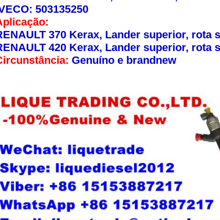
IVECO: 503135250
Aplicação:
RENAULT 370 Kerax, Lander superior, rota s
RENAULT 420 Kerax, Lander superior, rota s
Circunstância:
Genuíno e brandnew