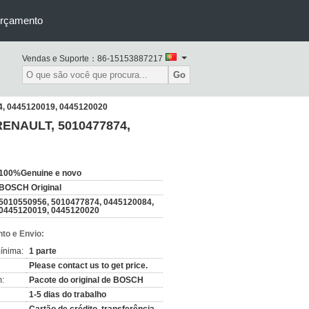
orçamento
Vendas e Suporte：
86-15153887217
Go
4, 0445120019, 0445120020
 RENAULT, 5010477874,
100%Genuine e novo
BOSCH Original
5010550956, 5010477874, 0445120084,
0445120019, 0445120020
to e Envio:
ínima:
1 parte
Please contact us to get price.
:
Pacote do original de BOSCH
1-5 dias do trabalho