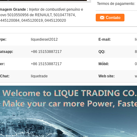
Termos de pagamento:
Imagem Grande :
Injetor de combustível genuíno e
novo 5010550956 de RENAULT, 5010477874,
Contato
0445120084, 0445120019, 0445120020
ype:
liquediesel2012
E-mail:
l
atsapp:
+86 15153887217
QQ:
8
er:
+86 15153887217
Móbil:
0
Chat:
liquetrade
Web site:
w