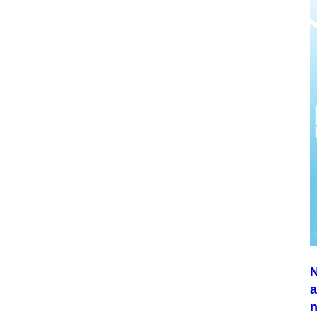
N
a
n