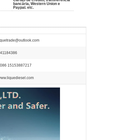
Cartão de crédito, transferência
bancária, Western Union e
Paypal. etc.
iquetrade@outlook.com
41184386
086 15153887217
ww.liquediesel.com