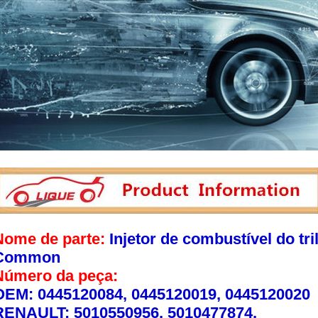
Nome de parte:
Injetor de combustível do t
Common
Número da peça:
OEM: 0445120084, 0445120019, 0445120020
RENAULT: 5010550956, 5010477874,