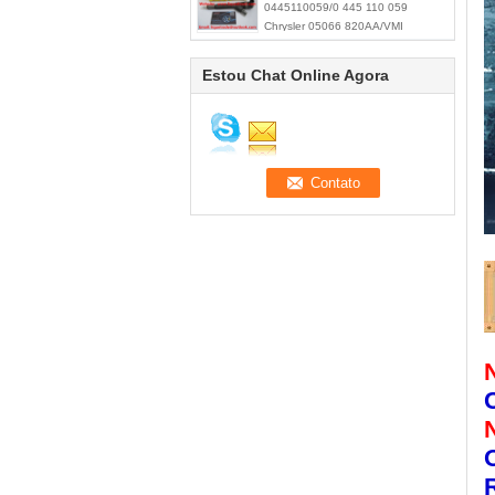
0445110059/0 445 110 059
Chrysler 05066 820AA/VMI
15062036F
Estou Chat Online Agora