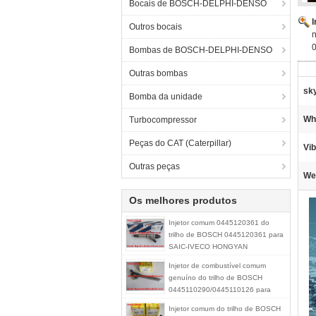
Bocais de BOSCH-DELPHI-DENSO
Outros bocais
Bombas de BOSCH-DELPHI-DENSO
Outras bombas
sk
Bomba da unidade
Wh
Turbocompressor
Peças do CAT (Caterpillar)
Vib
Outras peças
We
Os melhores produtos
Injetor comum 0445120361 do
trilho de BOSCH 0445120361 para
SAIC-IVECO HONGYAN
5801479314
Injetor de combustível comum
genuíno do trilho de BOSCH
0445110290/0445110126 para
HYUNDAI KIA 33800-27900/33800-
Injetor comum do trilho de BOSCH
21900/33800-27000